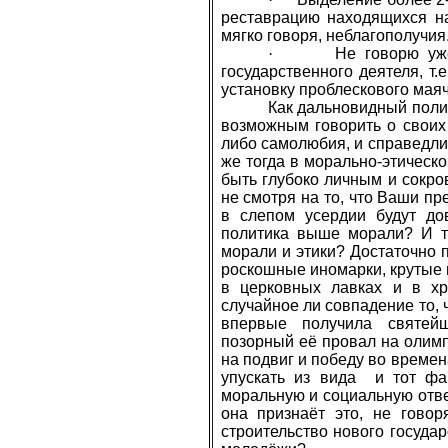
реставрацию находящихся на
мягко говоря, неблагополучия
·
Не говорю уж
государственного деятеля, т
установку проблескового маяч
Как дальновидный полит
возможным говорить о своих 
либо самолюбия, и справедли
же тогда в морально-этическ
быть глубоко личным и сокр
не смотря на то, что Ваши п
в слепом усердии будут до
политика выше морали? И т
морали и этики? Достаточно 
роскошные иномарки, крутые
в церковных лавках и в хр
случайное ли совпадение то, 
впервые получила святейш
позорный её провал на олимп
на подвиг и победу во време
упускать из вида и тот фа
моральную и социальную отве
она признаёт это, не гово
строительство нового госуда