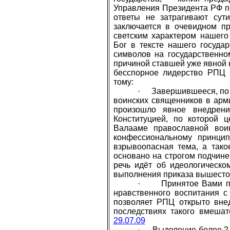
Управления Президента РФ п
ответы не затрагивают сут
заключается в очевидном п
светским характером нашего
Бог в тексте нашего государ
символов на государственно
причиной ставшей уже явной 
бесспорное лидерство РПЦ 
тому:
·
Завершившееся, по 
воинских священников в арми
произошло явное внедрение
Конституцией, по которой 
Валааме православной вои
конфессиональному принцип
взрывоопасная тема, а тако
основано на строгом подчинен
речь идёт об идеологическо
выполнения приказа вышесто
·
Принятое Вами п
нравственного воспитания с
позволяет РПЦ открыто внед
последствиях такого вмеша
29.07.09
·
Выделение более 2-