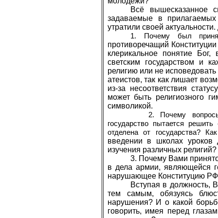
молодёжи?
Всё вышесказанное св
задаваемые в прилагаемых
утратили своей актуальности.
1. Почему был прин
противоречащий Конституции 
клерикальное понятие Бог,
светским государством и к
религию или не исповедовать 
атеистов, так как лишает воз
из-за несоответствия статус
может быть религиозного ги
символикой.
2. Почему вопрос
государство пытается решить
отделена от государства? Ка
введении в школах уроков 
изучения различных религий?
3. Почему Вами принят
в дела армии, являющейся г
нарушающее Конституцию РФ
Вступая в должность, В
тем самым, обязуясь блю
нарушения? И о какой борьб
говорить, имея перед глаза